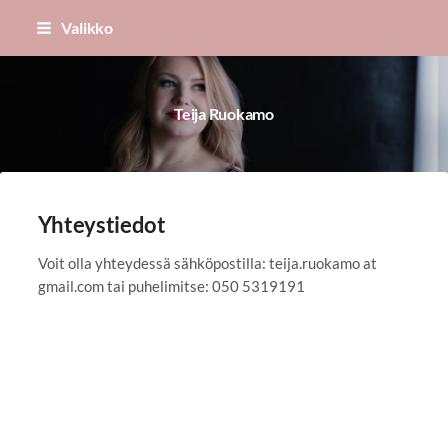
Siirry
Valikko
sivun
sisältöön
Teija Ruokamo
Yhteystiedot
Voit olla yhteydessä sähköpostilla: teija.ruokamo at
gmail.com tai puhelimitse: 050 5319191