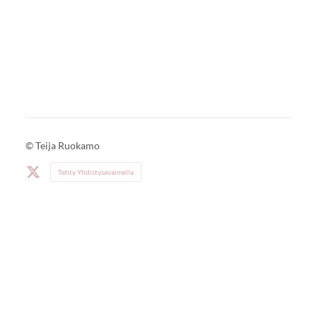
©
Teija Ruokamo
Tehty Yhdistysavaimella
X