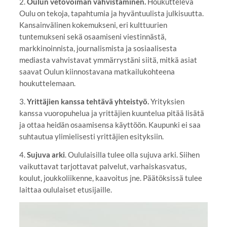
2.
Oulun vetovoiman vahvistaminen.
Houkutteleva
Oulu on tekoja, tapahtumia ja hyväntuulista julkisuutta.
Kansainvälinen kokemukseni, eri kulttuurien
tuntemukseni sekä osaamiseni viestinnästä,
markkinoinnista, journalismista ja sosiaalisesta
mediasta vahvistavat ymmärrystäni siitä, mitkä asiat
saavat Oulun kiinnostavana matkailukohteena
houkuttelemaan.
3.
Yrittäjien kanssa tehtävä yhteistyö.
Yrityksien
kanssa vuoropuhelua ja yrittäjien kuuntelua pitää lisätä
ja ottaa heidän osaamisensa käyttöön. Kaupunki ei saa
suhtautua ylimielisesti yrittäjien esityksiin.
4.
Sujuva arki
. Oululaisilla tulee olla sujuva arki. Siihen
vaikuttavat tarjottavat palvelut, varhaiskasvatus,
koulut, joukkoliikenne, kaavoitus jne. Päätöksissä tulee
laittaa oululaiset etusijaille.