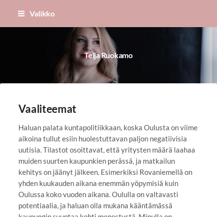
Siirry
Valikko
sivun
sisältöön
Teija Ruokamo
Vaaliteemat
Haluan palata kuntapolitiikkaan, koska Oulusta on viime
aikoina tullut esiin huolestuttavan paljon negatiivisia
uutisia. Tilastot osoittavat, että yritysten määrä laahaa
muiden suurten kaupunkien perässä, ja matkailun
kehitys on jäänyt jälkeen. Esimerkiksi Rovaniemellä on
yhden kuukauden aikana enemmän yöpymisiä kuin
Oulussa koko vuoden aikana. Oululla on valtavasti
potentiaalia, ja haluan olla mukana kääntämässä
kaupungin suuntaa kohti menestystä. Minulla on