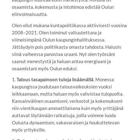
osaamista, kokemusta ja intohimoa edistää Oulun
elinvoimaisuutta.
Olen ollut mukana kuntapolitiikassa aktiivisesti vuosina
2008–2021. Olen toiminut valtuutettuna ja
viimeisimpänä Oulun kaupunginhallituksessa.
Jättäydyin pois politiikasta omasta tahdosta. Halusin
siinä vaiheessa panostaa uraani. Nyt olen työssäni
saanut menestystä ja haluan antaa energiaani ja
osaamistani myös Oulun eduksi.
1.
Talous tasapainoon tuloja lisäämällä
. Monessa
kaupungissa joudutaan talousvaikeuksien vuoksi
leikkaamaan, mutta haluan myös vahvistaa tulopuolta.
Kansainvälinen osaamiseni, verkostot ja kokemukseni
niin vientikaupan ammattilaisena kuin myös yrittäjänä
auttavat löytämään ratkaisuja, joilla voimme luoda
Oulusta dynaamisen, vakavaraisen ja houkuttelevan
myös yrityksille.