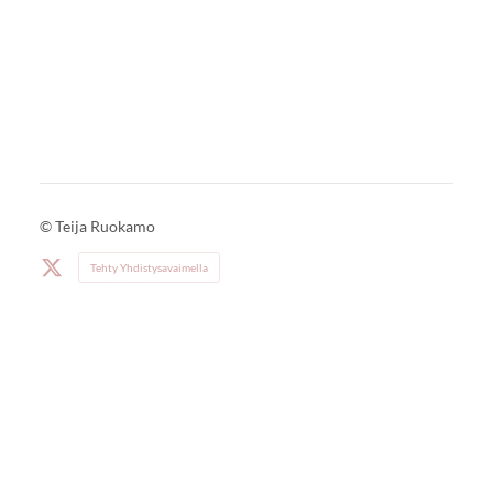
©
Teija Ruokamo
Tehty Yhdistysavaimella
X