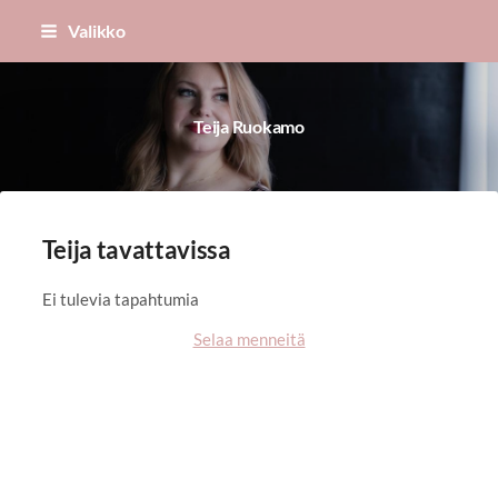
Siirry
Valikko
sivun
sisältöön
Teija Ruokamo
Teija tavattavissa
Ei tulevia tapahtumia
Selaa menneitä