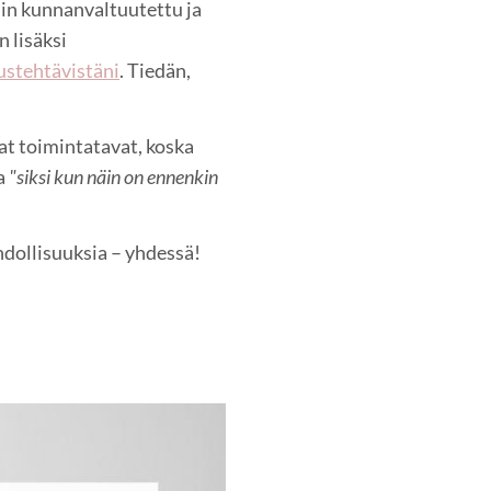
min kunnanvaltuutettu ja
 lisäksi
ustehtävistäni
. Tiedän,
at toimintatavat, koska
aa
"siksi kun näin on ennenkin
hdollisuuksia – yhdessä!