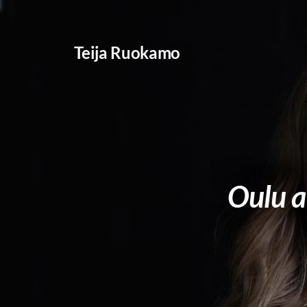
Siirry
sivun
Teija Ruokamo
sisältöön
Oulu a