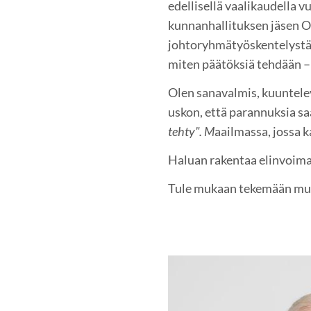
edellisellä vaalikaudella 
kunnanhallituksen jäsen O
johtoryhmätyöskentelystä
miten päätöksiä tehdään – 
Olen sanavalmis, kuuntelev
uskon, että parannuksia s
tehty". M
aailmassa, jossa 
Haluan rakentaa elinvoimai
Tule mukaan tekemään mu