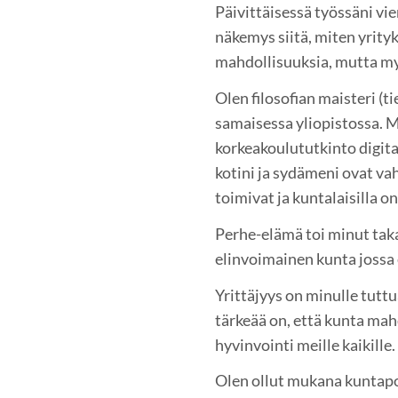
Päivittäisessä työssäni vie
näkemys siitä, miten yrityk
mahdollisuuksia, mutta myö
Olen filosofian maisteri (t
samaisessa yliopistossa. M
korkeakoulututkinto digita
kotini ja sydämeni ovat va
toimivat ja kuntalaisilla on
Perhe-elämä toi minut taka
elinvoimainen kunta jossa
Yrittäjyys on minulle tutt
tärkeää on, että kunta mahd
hyvinvointi meille kaikille.
Olen ollut mukana kuntapo