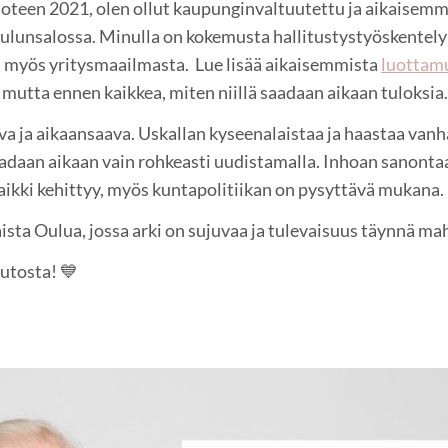
vuoteen 2021, olen ollut kaupunginvaltuutettu ja aikaisem
ulunsalossa. Minulla on kokemusta hallitustystyöskentelyn
 myös yritysmaailmasta. Lue lisää aikaisemmista
luottam
mutta ennen kaikkea, miten niillä saadaan aikaan tuloksia.
a ja aikaansaava. Uskallan kyseenalaistaa ja haastaa vanh
aadaan aikaan vain rohkeasti uudistamalla. Inhoan sanont
kaikki kehittyy, myös kuntapolitiikan on pysyttävä mukana.
sta Oulua, jossa arki on sujuvaa ja tulevaisuus täynnä ma
utosta! 💙