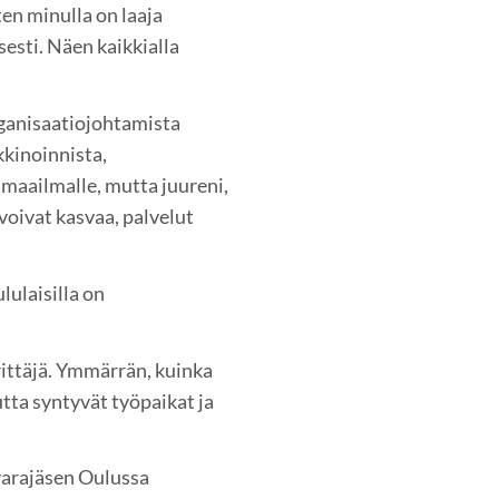
ten minulla on laaja
sesti. Näen kaikkialla
organisaatiojohtamista
kkinoinnista,
 maailmalle, mutta juureni,
voivat kasvaa, palvelut
lulaisilla on
rittäjä. Ymmärrän, kuinka
utta syntyvät työpaikat ja
varajäsen Oulussa