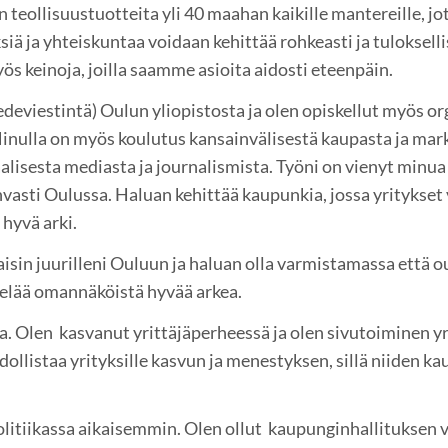
n teollisuustuotteita yli 40 maahan kaikille mantereille, jo
siä ja yhteiskuntaa voidaan kehittää rohkeasti ja tulokselli
s keinoja, joilla saamme asioita aidosti eteenpäin.
iedeviestintä) Oulun yliopistosta ja olen opiskellut myös 
inulla on myös koulutus kansainvälisestä kaupasta ja mar
alisesta mediasta ja journalismista. Työni on vienyt minua
hvasti Oulussa. Haluan kehittää kaupunkia, jossa yritykset 
 hyvä arki.
isin juurilleni Ouluun ja haluan olla varmistamassa että ou
 elää omannäköistä hyvää arkea.
ua. Olen kasvanut yrittäjäperheessä ja olen sivutoiminen y
ollistaa yrityksille kasvun ja menestyksen, sillä niiden ka
litiikassa aikaisemmin. Olen ollut kaupunginhallituksen 