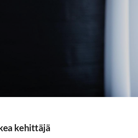
kea kehittäjä