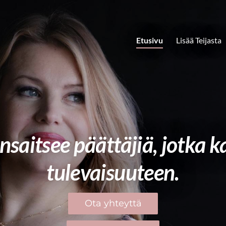
Etusivu
Lisää Teijasta
nsaitsee päättäjiä, jotka k
tulevaisuuteen.
Ota yhteyttä