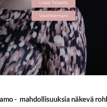
Lisää Teijasta
Vaaliteemani
kamo -
mahdollisuuksia näkevä roh