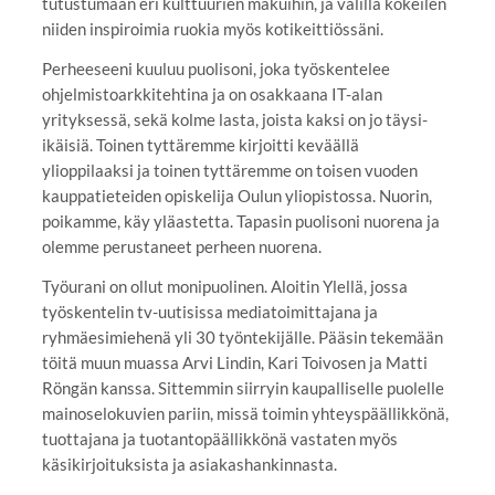
tutustumaan eri kulttuurien makuihin, ja välillä kokeilen
niiden inspiroimia ruokia myös kotikeittiössäni.
Perheeseeni kuuluu puolisoni, joka työskentelee
ohjelmistoarkkitehtina ja on osakkaana IT-alan
yrityksessä, sekä kolme lasta, joista kaksi on jo täysi-
ikäisiä. Toinen tyttäremme kirjoitti keväällä
ylioppilaaksi ja toinen tyttäremme on toisen vuoden
kauppatieteiden opiskelija Oulun yliopistossa. Nuorin,
poikamme, käy yläastetta. Tapasin puolisoni nuorena ja
olemme perustaneet perheen nuorena.
Työurani on ollut monipuolinen. Aloitin Ylellä, jossa
työskentelin tv-uutisissa mediatoimittajana ja
ryhmäesimiehenä yli 30 työntekijälle. Pääsin tekemään
töitä muun muassa Arvi Lindin, Kari Toivosen ja Matti
Röngän kanssa. Sittemmin siirryin kaupalliselle puolelle
mainoselokuvien pariin, missä toimin yhteyspäällikkönä,
tuottajana ja tuotantopäällikkönä vastaten myös
käsikirjoituksista ja asiakashankinnasta.