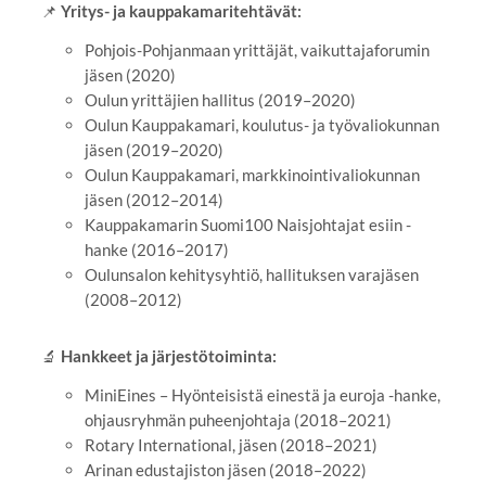
📌
Yritys- ja kauppakamaritehtävät:
Pohjois-Pohjanmaan yrittäjät, vaikuttajaforumin
jäsen (2020)
Oulun yrittäjien hallitus (2019–2020)
Oulun Kauppakamari, koulutus- ja työvaliokunnan
jäsen (2019–2020)
Oulun Kauppakamari, markkinointivaliokunnan
jäsen (2012–2014)
Kauppakamarin Suomi100 Naisjohtajat esiin -
hanke (2016–2017)
Oulunsalon kehitysyhtiö, hallituksen varajäsen
(2008–2012)
🔬
Hankkeet ja järjestötoiminta:
MiniEines – Hyönteisistä einestä ja euroja -hanke,
ohjausryhmän puheenjohtaja (2018–2021)
Rotary International, jäsen (2018–2021)
Arinan edustajiston jäsen (2018–2022)