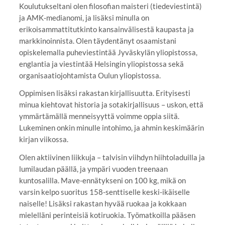
Koulutukseltani olen filosofian maisteri (tiedeviestintä)
ja AMK-medianomi, ja lisäksi minulla on
erikoisammattitutkinto kansainvälisestä kaupasta ja
markkinoinnista. Olen täydentänyt osaamistani
opiskelemalla puheviestintää Jyväskylän yliopistossa,
englantia ja viestintää Helsingin yliopistossa sekä
organisaatiojohtamista Oulun yliopistossa.
Oppimisen lisäksi rakastan kirjallisuutta. Erityisesti
minua kiehtovat historia ja sotakirjallisuus – uskon, että
ymmärtämällä menneisyyttä voimme oppia siitä.
Lukeminen onkin minulle intohimo, ja ahmin keskimäärin
kirjan viikossa.
Olen aktiivinen liikkuja – talvisin viihdyn hiihtoladuilla ja
lumilaudan päällä, ja ympäri vuoden treenaan
kuntosalilla. Mave-ennätykseni on 100 kg, mikä on
varsin kelpo suoritus 158-senttiselle keski-ikäiselle
naiselle! Lisäksi rakastan hyvää ruokaa ja kokkaan
mielelläni perinteisiä kotiruokia. Työmatkoilla pääsen