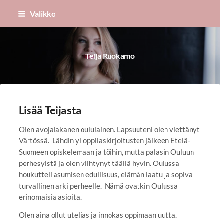
Siirry
Valikko
sivun
sisältöön
Teija Ruokamo
Lisää Teijasta
Olen avojalakanen oululainen. Lapsuuteni olen viettänyt
Värtössä. Lähdin ylioppilaskirjoitusten jälkeen Etelä-
Suomeen opiskelemaan ja töihin, mutta palasin Ouluun
perhesyistä ja olen viihtynyt täällä hyvin. Oulussa
houkutteli asumisen edullisuus, elämän laatu ja sopiva
turvallinen arki perheelle. Nämä ovatkin Oulussa
erinomaisia asioita.
Olen aina ollut utelias ja innokas oppimaan uutta.